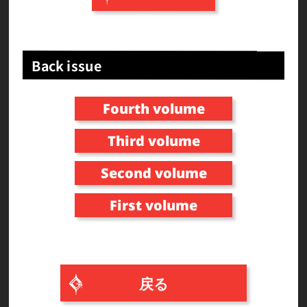
Back issue
Fourth volume
Third volume
Second volume
First volume
戻る