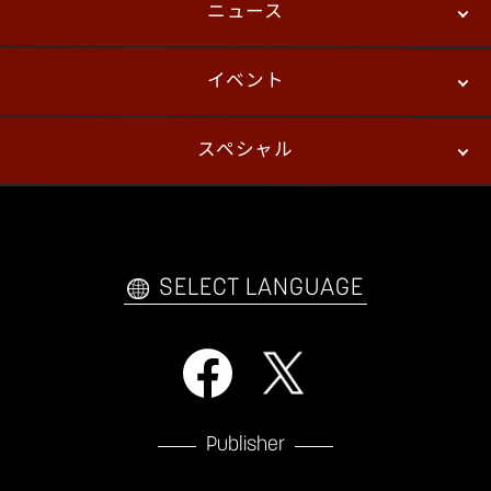
ニュース
ストーリーモード
バトル
デジタルフィギュア
イベント
ニュース
パッチノート
コラム
スペシャル
eスポーツ
プレイヤーズ
イベント
ファンキット
WEBコミックス
トレーラー
自己紹介カードメーカー
アーケード
購入前FAQ
SELECT LANGUAGE
Publisher