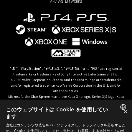
ARC SYSTEM WORKS
"
", "PlayStation", "
", "
" and “PS5” are registered
trademarks or trademarks of Sony Interactive Entertainment Inc.
©2020 Valve Corporation. Steam and the Steam logo are trademarks
and/or registered trademarks of Valve Corporation in the U.S. and/or
other countries.
Microsoft, the Xbox Sphere mark, the Xbox One logo, Series X|S logo, Xbox
One, Xbox Series X, Xbox Series S, Xbox Series X|S and Xbox Game Pass are
trademarks of the Microsoft group of companies.
このウェブサイトは Cookie を使用してい
×
ます
© ARC SYSTEM WORKS / © 2024 CD PROJEKT S.A. All rights reserved. CD
JAPANESE
PROJEKT, the CD PROJEKT logo, Cyberpunk, Cyberpunk 2077, the
当社はコンテンツや広告をパーソナライズし、トラフィックを分析するた
Cyberpunk 2077 logo and Cyberpunk: Edgerunners are trademarks and/or
めに Cookie を使用します。また、当社は、お客様による当社サイトの使