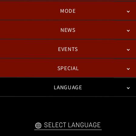
MODE
NEWS
STORY
BATTLE
DEGITAL FIGURE
EVENTS
NEWS
패치노트
칼럼
SPECIAL
ESPORTS
LANGUAGE
FAN KIT
WEB COMICS
TRAILERS
FAQ
日本語
English
한국어
SELECT LANGUAGE