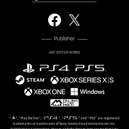
Publisher
ARC SYSTEM WORKS
"
", "PlayStation", "
", "
" and “PS5” are registered
trademarks or trademarks of Sony Interactive Entertainment Inc.
©2020 Valve Corporation. Steam and the Steam logo are trademarks