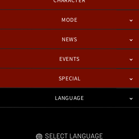
MODE
NEWS
STORY
BATTLE
DEGITAL FIGURE
EVENTS
NEWS
패치노트
칼럼
SPECIAL
ESPORTS
LANGUAGE
FAN KIT
WEB COMICS
TRAILERS
FAQ
日本語
English
한국어
SELECT LANGUAGE