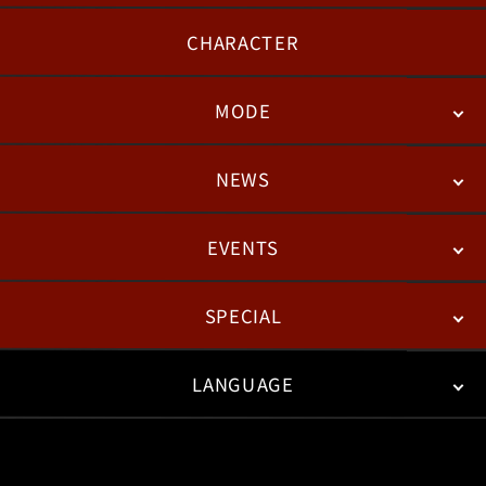
CHARACTER
MODE
NEWS
STORY
BATTLE
DEGITAL FIGURE
EVENTS
NEWS
패치노트
칼럼
SPECIAL
ESPORTS
LANGUAGE
FAN KIT
WEB COMICS
TRAILERS
FAQ
日本語
English
한국어