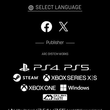
SELECT LANGUAGE
Publisher
ARC SYSTEM WORKS
"
", "PlayStation", "
", "
" and “PS5” are registered