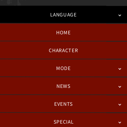
LANGUAGE
HOME
日本語
English
한국어
CHARACTER
MODE
NEWS
STORY
BATTLE
DEGITAL FIGURE
EVENTS
NEWS
패치노트
칼럼
SPECIAL
ESPORTS