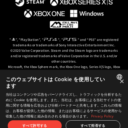
"
", "PlayStation", "
", "
" and “PS5” are registered
trademarks or trademarks of Sony Interactive Entertainment Inc.
©2020 Valve Corporation. Steam and the Steam logo are trademarks
and/or registered trademarks of Valve Corporation in the U.S. and/or
other countries.
Microsoft, the Xbox Sphere mark, the Xbox One logo, Series X|S logo, Xbox
One, Xbox Series X, Xbox Series S, Xbox Series X|S and Xbox Game Pass are
trademarks of the Microsoft group of companies.
このウェブサイトは Cookie を使用してい
×
ます
© ARC SYSTEM WORKS / © 2024 CD PROJEKT S.A. All rights reserved. CD
JAPANESE
PROJEKT, the CD PROJEKT logo, Cyberpunk, Cyberpunk 2077, the
当社はコンテンツや広告をパーソナライズし、トラフィックを分析するた
Cyberpunk 2077 logo and Cyberpunk: Edgerunners are trademarks and/or
めに Cookie を使用します。また、当社は、お客様による当社サイトの使
ENGLISH
registered trademarks of CD PROJEKT S.A. in the US and/or other
用に関する情報を広告および分析パートナーと共有します。これらの情報
countries.
は、お客様が提供した他の情報、またはお客様によるサービスの使用から
収集した他の情報と組み合わされる場合があります。
Privacy Policy
すべて許可する
すべて拒否する