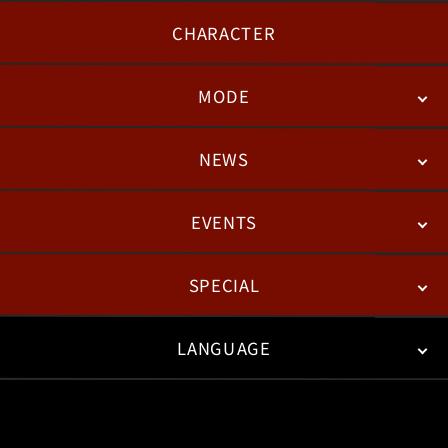
CHARACTER
MODE
NEWS
STORY
BATTLE
DEGITAL FIGURE
EVENTS
NEWS
패치노트
칼럼
SPECIAL
ESPORTS
LANGUAGE
FAN KIT
WEB COMICS
TRAILERS
FAQ
日本語
English
한국어