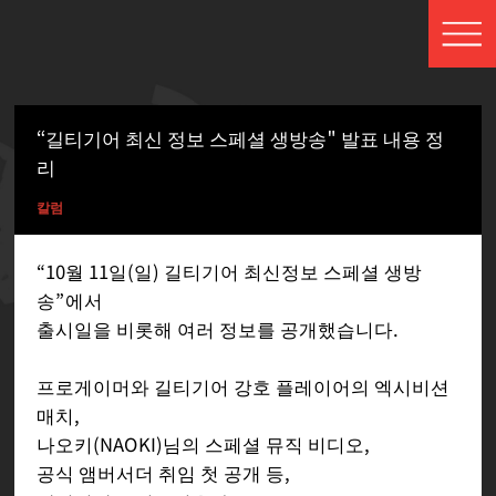
“길티기어 최신 정보 스페셜 생방송" 발표 내용 정
리
칼럼
“10월 11일(일) 길티기어 최신정보 스페셜 생방
송”에서
출시일을 비롯해 여러 정보를 공개했습니다.
프로게이머와 길티기어 강호 플레이어의 엑시비션
매치,
나오키(NAOKI)님의 스페셜 뮤직 비디오,
공식 앰버서더 취임 첫 공개 등,