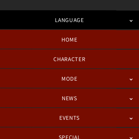
LANGUAGE
HOME
日本語
English
한국어
CHARACTER
MODE
NEWS
STORY
BATTLE
DEGITAL FIGURE
EVENTS
NEWS
패치노트
칼럼
SPECIAL
ESPORTS