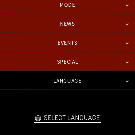
MODE
NEWS
STORY
BATTLE
DEGITAL FIGURE
EVENTS
NEWS
패치노트
칼럼
SPECIAL
ESPORTS
LANGUAGE
FAN KIT
WEB COMICS
TRAILERS
FAQ
日本語
English
한국어
SELECT LANGUAGE