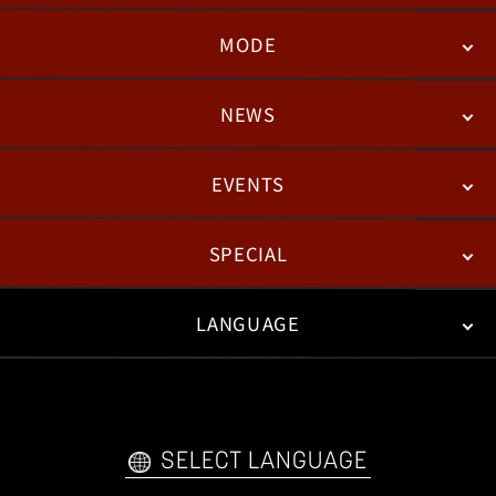
MODE
NEWS
STORY
BATTLE
DEGITAL FIGURE
EVENTS
NEWS
패치노트
칼럼
SPECIAL
ESPORTS
LANGUAGE
FAN KIT
WEB COMICS
TRAILERS
FAQ
日本語
English
한국어
SELECT LANGUAGE