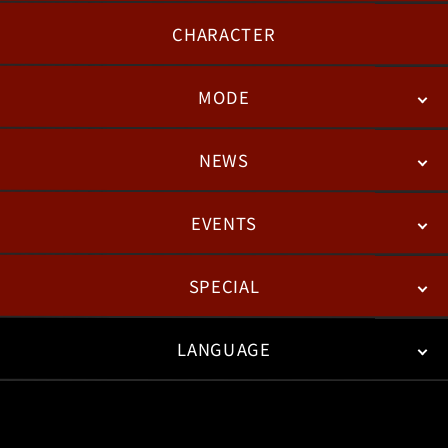
CHARACTER
MODE
NEWS
STORY
BATTLE
DEGITAL FIGURE
EVENTS
NEWS
패치노트
칼럼
SPECIAL
ESPORTS
LANGUAGE
FAN KIT
WEB COMICS
TRAILERS
FAQ
日本語
English
한국어