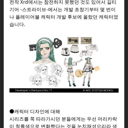
파라켈스 (CV: 박상훈)
전작 Xrd에서는 참전하지 못했던 것도 있어서 길티
기어 -스트라이브-에서는 개발 초창기부터 몇 번이
A.B.A의 무기이자 A.B.A의 남편.
나 플레이어블 캐릭터 개발 후보에 올랐던 캐릭터였
습니다.
본명은 플라멘트 나겔이라 불리는 마성
의 도끼이며, 성전 시대에는 수많은 전
사들을 세뇌시켜 전장을 피로 물들였
다.
적 아군 구별 없이 소유자가 쓰러질 때
까지 그 힘을 휘두르는, 말 그대로 전투
광이었다. 별명은 「포도주의 칼바
람」.
【배경】
「마기」에 속하는 반생명체.
●캐릭터 디자인에 대해
마기란 백야드 상에 존재하는 개인의
시리즈를 쭉 따라가시던 분들에게는 우선 머리카락
기억정보가 그릇이 될 수 있는 존재에
이 청록색으로 변화했다는 것을 눈치채셨으리라 생
빙의하여 안정된 물체이다. 일본에서