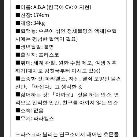
■이름: A.B.A (한국어 CV: 이지현)
■신장: 174cm
■체중: 34kg
■혈액형: 수은이 섞인 정체불명의 액체(수혈
시에는 평범한 혈액이 필요)
■생년월일: 불명
■출신지: 프라스코
■취미: 세계 관찰, 원한 수첩 메모, 여생 계획
짜기(대체로 김칫국부터 마시고 있음)
■소중한 것: 파라켈스, 자신, 열쇠 모양인 물건
전반, 「아깝다」고 생각한 것
■싫어하는 것: 「아까운」 짓을 하는 인간, 연
적으로 인식한 인간, 친구를 아끼지 않는 인간
■소속: 없음
■무기: 파라켈스
프라스코라 불리는 연구소에서 태어난 호문쿨