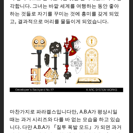
각합니다. 그녀는 바깥 세계를 여행하는 동안 좋아
팔백만의 신이나 요괴라 불리는 존재는
하는 것들로 자기를 꾸미는 것에 흥미를 갖게 되었
이 현상이 기원이다. 열쇠 형태이므로
고, 결과적으로 머리를 물들이게 되었습니다.
열쇠를 좋아하는 A.B.A의 마음에 들어
「파라켈스」라는 이름을 받고 남편이
되고 말았다. 그러나 파라켈스 본인은
인정하지 않으며, 틈만 나면 A.B.A에게
서 도망치려 하고 있다.
파라켈스는 성전이 종결된 뒤에도 전장
을 원하고 있으며, 길에서 만난 강자에
게 「주인이 되지 않겠는가?」하며 유
혹하지만, 현재로선 성공한 예는 없다.
유혹을 받은 상대는 대부분 A.B.A의 매
서운 질투를 받게 된다. 또한 「파라켈
스」는 A.B.A를 만든 부모의 이름이다.
마찬가지로 파라켈스입니다만, A.B.A가 평상시일
때는 과거 시리즈와 다를 바 없는 모습을 하고 있습
주인의 정신에 간섭해 그 사상・사고를
니다. 다만 A.B.A가 「질투 폭발 모드」가 되면 과거
지배하는 성질이었으나, 아바의 강인한