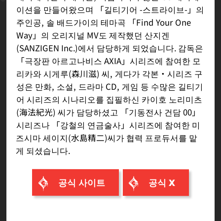
이션을 만들어왔으며 「길티기어 -스트라이브-」의
주인공, 솔 배드가이의 테마곡 「Find Your One
Way」의 오리지널 MV도 제작했던 산지겐
(SANZIGEN Inc.)에서 담당하게 되었습니다. 감독은
「극장판 아르고나비스 AXIA」시리즈에 참여한 모
리카와 시게루(森川滋) 씨, 게다가 각본・시리즈 구
성은 만화, 소설, 드라마 CD, 게임 등 수많은 길티기
어 시리즈의 시나리오를 집필하신 카이호 노리미츠
(海法紀光) 씨가 담당하셨고 「기동전사 건담 00」
시리즈나 「강철의 연금술사」시리즈에 참여한 미
즈시마 세이지(水島精二)씨가 협력 프로듀서를 맡
게 되셨습니다.
공식 사이트
공식 X