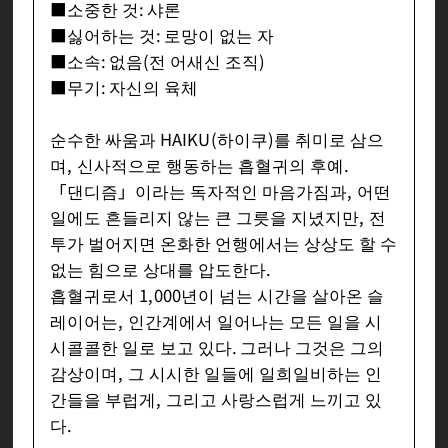
■소중한 것: 샤론
■싫어하는 것: 로망이 없는 자
■소속: 없음(전 어새신 조직)
■무기: 자신의 육체
순수한 싸움과 HAIKU(하이쿠)를 취미로 삼으
며, 신사적으로 행동하는 흡혈귀의 후예.
「댄디즘」이라는 독자적인 마음가짐과, 어떤
일에도 흔들리지 않는 큰 그릇을 지녔지만, 전
투가 벌어지면 온화한 언행에서는 상상도 할 수
없는 힘으로 상대를 압도한다.
흡혈귀로서 1,000년이 넘는 시간을 살아온 슬
레이어는, 인간계에서 일어나는 모든 일을 시
시콜콜한 일로 보고 있다. 그러나 그것은 그의
감상이며, 그 시시한 일들에 일희일비하는 인
간들을 부럽게, 그리고 사랑스럽게 느끼고 있
다.