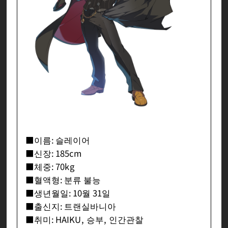
■이름: 슬레이어
■신장: 185cm
■체중: 70kg
■혈액형: 분류 불능
■생년월일: 10월 31일
■출신지: 트랜실바니아
■취미: HAIKU, 승부, 인간관찰