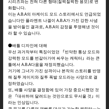
시리즈와는 전혀 다른 형태(질퍽질퍽한 용모)로 변
정신력에 패배하고 거꾸로 간섭을 받게
화합니다.
된다.
이는 A.B.A의 아케이드 모드 스토리에서도 언급되었
그 사념의 강함은 파라켈스의 형태를
습니다만 플라멘트 나겔이 A.B.A가 가진 강한 사념
변모시킬 정도였으며, 날이 지날수록
을 받아들인 결과로, A.B.A의 감정을 투영해낸 것이
본래의 도끼 모습으로부터 멀어져갔다.
라 할 수 있습니다.
또한 인간의 모습이 되지 않은 것은
「인간의 몸을 가질 경우, 파라켈스가
●배틀 디자인에 대해
자신 곁을 떠나지 않을까」하는 아바의
우선 과거작부터 특징이었던 「빈약한 통상 모드와
무의식적인 공포 때문이며, 파라켈스
강력한 모드를 번갈아가며 싸우는 캐릭터」라는 큰
본인은 그걸 알고 있었다.
틀에서 A.B.A다움을 재정의했습니다.
거기에 그녀가 가진 성격이나 본작의 스토리를 반영
오랫동안 함께 있던 중, 그녀와의 여행
해 질투 게이지와 질투 폭발 모드라는 사양으로 결
도 나쁘지 않다고 생각하기 시작했지
정하였습니다.
만, 그것을 어떻게 전할지 고민하고 있
또, 배틀 사양을 결정함에 있어 가장 중요시했던 것
었다.
은 「대쉬하며 달려드는 것만으로도 무서울 것」이
라는 인상입니다.
큰 무기를 다루며 재빠른 대쉬가 가능한 캐릭터…는