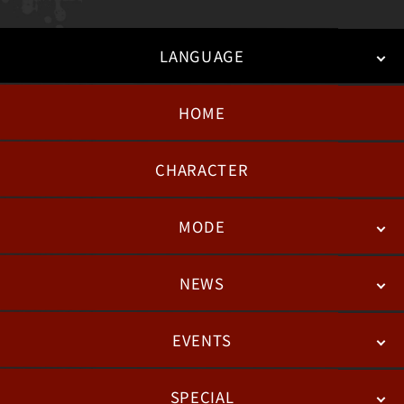
LANGUAGE
HOME
日本語
English
한국어
CHARACTER
MODE
NEWS
STORY
BATTLE
DEGITAL FIGURE
EVENTS
NEWS
패치노트
칼럼
SPECIAL
ESPORTS