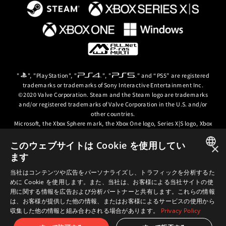
"
", "PlayStation", "
", "
" and “PS5” are registered
trademarks or trademarks of Sony Interactive Entertainment Inc.
©2020 Valve Corporation. Steam and the Steam logo are trademarks
and/or registered trademarks of Valve Corporation in the U.S. and/or
other countries.
Microsoft, the Xbox Sphere mark, the Xbox One logo, Series X|S logo, Xbox
One, Xbox Series X, Xbox Series S, Xbox Series X|S and Xbox Game Pass are
trademarks of the Microsoft group of companies.
このウェブサイトは Cookie を使用してい
×
ます
© ARC SYSTEM WORKS / © 2024 CD PROJEKT S.A. All rights reserved. CD
JAPANESE
PROJEKT, the CD PROJEKT logo, Cyberpunk, Cyberpunk 2077, the
当社はコンテンツや広告をパーソナライズし、トラフィックを分析するた
Cyberpunk 2077 logo and Cyberpunk: Edgerunners are trademarks and/or
めに Cookie を使用します。また、当社は、お客様による当社サイトの使
ENGLISH
registered trademarks of CD PROJEKT S.A. in the US and/or other
用に関する情報を広告および分析パートナーと共有します。これらの情報
countries.
は、お客様が提供した他の情報、またはお客様によるサービスの使用から
収集した他の情報と組み合わされる場合があります。
Privacy Policy