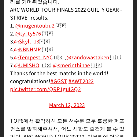
리를 거머쥐었습니다.
ARC WORLD TOUR FINALS 2022 GUILTY GEAR -
STRIVE- results.
1.
@mugentoubu2
🇯🇵
2.
@ty_ty576
🇯🇵
3.
@Skyll_13
🇫🇷
4.
@NBNHMR
🇺🇸
5.
@Tempest_NYC
🇺🇸 ,
@zandowastaken
🇮🇱
7.
@UMlSHO
🇺🇸,
@smerinthinae
🇯🇵
Thanks for the best matchs in the world!
congratulations!
#GGST
#AWT2022
pic.twitter.com/QRP1guIGQ2
— ASW_esports ┃Arc World Tour 2023
(@ASWesports)
March 12, 2023
TOP8에서 활약하신 모든 선수분 모두 훌륭한 퍼포
먼스를 발휘해주셔서, 어느 시합도 즐겁게 볼 수 있
었던, ARC WORLD TOUR 2022의 마무리에 어울리