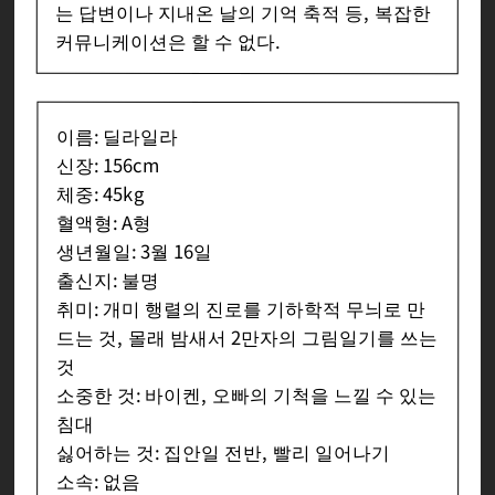
는 답변이나 지내온 날의 기억 축적 등, 복잡한
커뮤니케이션은 할 수 없다.
이름: 딜라일라
신장: 156cm
체중: 45kg
혈액형: A형
생년월일: 3월 16일
출신지: 불명
취미: 개미 행렬의 진로를 기하학적 무늬로 만
드는 것, 몰래 밤새서 2만자의 그림일기를 쓰는
것
소중한 것: 바이켄, 오빠의 기척을 느낄 수 있는
침대
싫어하는 것: 집안일 전반, 빨리 일어나기
소속: 없음