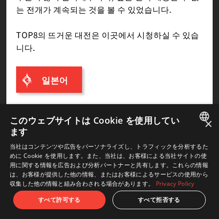
는 전개가 계속되는 것을 볼 수 있었습니다.
TOP8의 뜨거운 대전은 이곳에서 시청하실 수 있습
니다.
일본어
このウェブサイトは Cookie を使用してい
×
ARC WORLD TOUR 2023
ます
JAPANESE
当社はコンテンツや広告をパーソナライズし、トラフィックを分析するた
여기서부터는「ARC WORLD TOUR 2023」의 정보
めに Cookie を使用します。また、当社は、お客様による当社サイトの使
ENGLISH
를 보내드립니다.
用に関する情報を広告および分析パートナーと共有します。これらの情報
は、お客様が提供した他の情報、またはお客様によるサービスの使用から
예선 대회가 6월 9일의 「Headstomper」와
収集した他の情報と組み合わされる場合があります。
Privacy Policy
「Battle Arena Melbourne」로 시작이 되었습니
すべて許可する
すべて拒否する
다. 이번 월드 투어 결승은 지난번보다 규모가 커져,
12개의 예선 대회 우승자들과 예선 대회 결과로 획