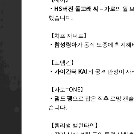
・
HS버전 돌고래 씨 – 가로
의 월 
했습니다.
【치프 자너프】
・
참성랑아
가 동작 도중에 착지해
【포템킨】
・
가이간터 KAI
의 공격 판정이 
【자토=ONE】
・
댐드 팽
으로 잡은 직후 로망 캔
습니다.
【램리썰 밸런타인】
・잡기 상쇄 성립 등의 특정 상황