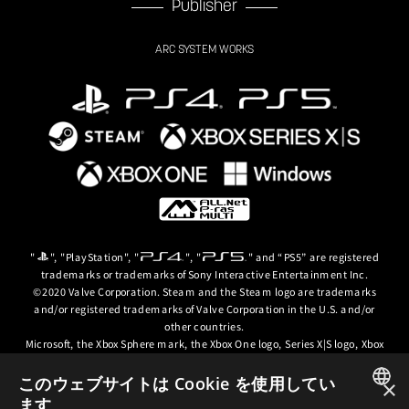
Publisher
ARC SYSTEM WORKS
"
", "PlayStation", "
", "
" and “PS5” are registered
trademarks or trademarks of Sony Interactive Entertainment Inc.
©2020 Valve Corporation. Steam and the Steam logo are trademarks
and/or registered trademarks of Valve Corporation in the U.S. and/or
other countries.
Microsoft, the Xbox Sphere mark, the Xbox One logo, Series X|S logo, Xbox
One, Xbox Series X, Xbox Series S, Xbox Series X|S and Xbox Game Pass are
trademarks of the Microsoft group of companies.
このウェブサイトは Cookie を使用してい
×
ます