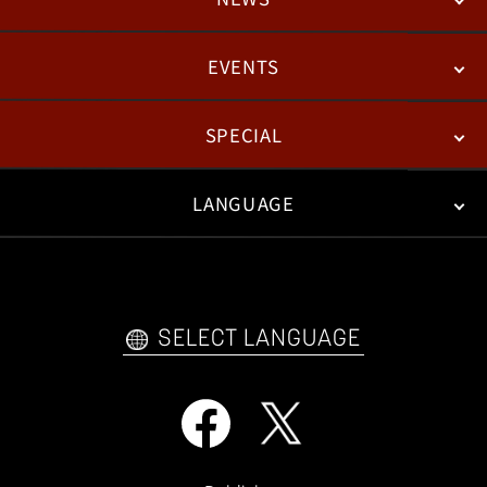
STORY
BATTLE
DEGITAL FIGURE
EVENTS
NEWS
패치노트
칼럼
SPECIAL
ESPORTS
LANGUAGE
FAN KIT
WEB COMICS
TRAILERS
FAQ
日本語
English
한국어
SELECT LANGUAGE