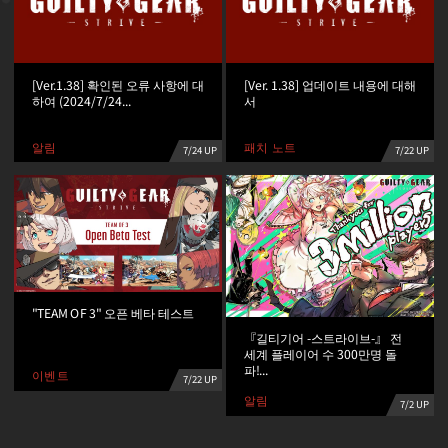
[Ver.1.38] 확인된 오류 사항에 대
[Ver. 1.38] 업데이트 내용에 대해
하여 (2024/7/24...
서
패치 노트
알림
7/24 UP
7/22 UP
"TEAM OF 3" 오픈 베타 테스트
『길티기어 -스트라이브-』 전
세계 플레이어 수 300만명 돌
파!...
이벤트
7/22 UP
알림
7/2 UP