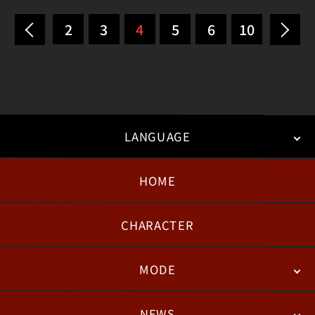
2
3
4
5
6
10
LANGUAGE
HOME
日本語
English
한국어
CHARACTER
MODE
NEWS