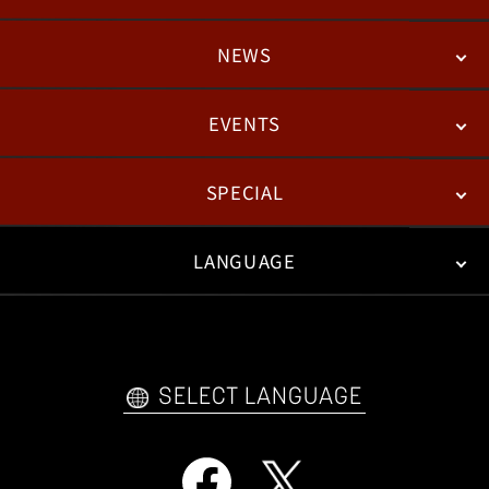
NEWS
STORY
BATTLE
DEGITAL FIGURE
EVENTS
NEWS
패치노트
칼럼
SPECIAL
ESPORTS
LANGUAGE
FAN KIT
WEB COMICS
TRAILERS
FAQ
日本語
English
한국어
SELECT LANGUAGE