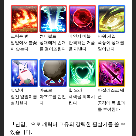
크림슨 번
썬더볼트
데인저 버블
파워 게일
발밑에서 불꽃
상대에게 번개
반격하는 거품
폭풍이 상대를
이 솟는다
를 떨어뜨린다
을 꺼낸다
밀어낸다
잎말이
아프로
힐 오라
바질리스크 웨
질긴 잎말이를
아프로를 던진
체력을 회복시
폰
설치한다
다
킨다
공격에 독 효과
를 부여한다
「난입」으로 캐릭터 고유의 강력한 필살기를 쓸 수
있습니다.