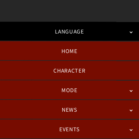
LANGUAGE
HOME
日本語
English
한국어
CHARACTER
MODE
NEWS
STORY
BATTLE
DEGITAL FIGURE
EVENTS
NEWS
패치노트
칼럼