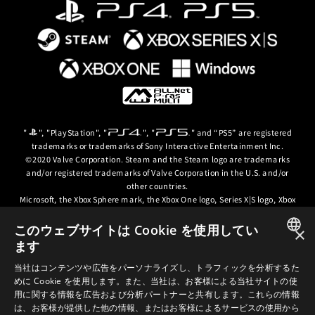
"
", "PlayStation", "
", "
" and “PS5” are registered
trademarks or trademarks of Sony Interactive Entertainment Inc.
©2020 Valve Corporation. Steam and the Steam logo are trademarks
and/or registered trademarks of Valve Corporation in the U.S. and/or
other countries.
Microsoft, the Xbox Sphere mark, the Xbox One logo, Series X|S logo, Xbox
One, Xbox Series X, Xbox Series S, Xbox Series X|S and Xbox Game Pass are
trademarks of the Microsoft group of companies.
このウェブサイトは Cookie を使用してい
×
ます
© ARC SYSTEM WORKS / © 2024 CD PROJEKT S.A. All rights reserved. CD
JAPANESE
PROJEKT, the CD PROJEKT logo, Cyberpunk, Cyberpunk 2077, the
当社はコンテンツや広告をパーソナライズし、トラフィックを分析するた
Cyberpunk 2077 logo and Cyberpunk: Edgerunners are trademarks and/or
めに Cookie を使用します。また、当社は、お客様による当社サイトの使
ENGLISH
registered trademarks of CD PROJEKT S.A. in the US and/or other
用に関する情報を広告および分析パートナーと共有します。これらの情報
countries.
は、お客様が提供した他の情報、またはお客様によるサービスの使用から