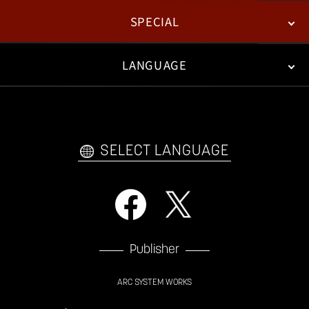
SPECIAL
ESPORTS
LANGUAGE
FAN KIT
WEB COMICS
TRAILERS
FAQ
日本語
English
한국어
SELECT LANGUAGE
Publisher
ARC SYSTEM WORKS