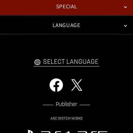
SPECIAL
ESPORTS
LANGUAGE
FAN KIT
WEB COMICS
TRAILERS
FAQ
日本語
English
한국어
SELECT LANGUAGE
Publisher
ARC SYSTEM WORKS