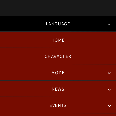
LANGUAGE
HOME
日本語
English
한국어
CHARACTER
MODE
NEWS
STORY
BATTLE
DEGITAL FIGURE
EVENTS
NEWS
패치노트
칼럼