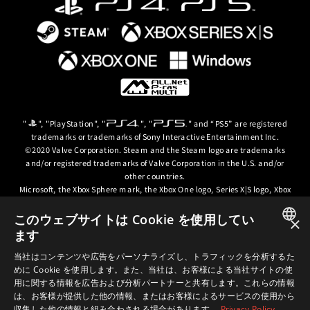
ng」
」
ors」
"
", "PlayStation", "
", "
" and “PS5” are registered
하여 주십시오.
trademarks or trademarks of Sony Interactive Entertainment Inc.
하여 주십시오.
하여 주십시오.
©2020 Valve Corporation. Steam and the Steam logo are trademarks
and/or registered trademarks of Valve Corporation in the U.S. and/or
하여 주십시오.
 구매는 할 수 없습니다.
니다. 단품 구매는 할 수 없습니다.
other countries.
는 할 수 없습니다.
Microsoft, the Xbox Sphere mark, the Xbox One logo, Series X|S logo, Xbox
One, Xbox Series X, Xbox Series S, Xbox Series X|S and Xbox Game Pass are
trademarks of the Microsoft group of companies.
このウェブサイトは Cookie を使用してい
×
ます
© ARC SYSTEM WORKS / © 2024 CD PROJEKT S.A. All rights reserved. CD
JAPANESE
PROJEKT, the CD PROJEKT logo, Cyberpunk, Cyberpunk 2077, the
当社はコンテンツや広告をパーソナライズし、トラフィックを分析するた
Cyberpunk 2077 logo and Cyberpunk: Edgerunners are trademarks and/or
めに Cookie を使用します。また、当社は、お客様による当社サイトの使
ENGLISH
registered trademarks of CD PROJEKT S.A. in the US and/or other
用に関する情報を広告および分析パートナーと共有します。これらの情報
countries.
は、お客様が提供した他の情報、またはお客様によるサービスの使用から
収集した他の情報と組み合わされる場合があります。
Privacy Policy