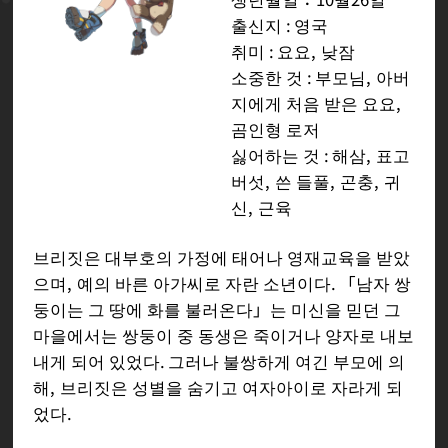
출신지 : 영국
취미 : 요요, 낮잠
소중한 것 : 부모님, 아버
지에게 처음 받은 요요,
곰인형 로저
싫어하는 것 : 해삼, 표고
버섯, 쓴 들풀, 곤충, 귀
신, 근육
브리짓은 대부호의 가정에 태어나 영재교육을 받았
으며, 예의 바른 아가씨로 자란 소년이다. 「남자 쌍
둥이는 그 땅에 화를 불러온다」는 미신을 믿던 그
마을에서는 쌍둥이 중 동생은 죽이거나 양자로 내보
내게 되어 있었다. 그러나 불쌍하게 여긴 부모에 의
해, 브리짓은 성별을 숨기고 여자아이로 자라게 되
었다.