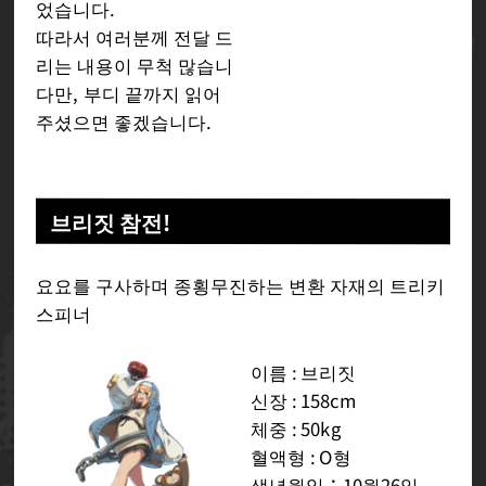
었습니다.
따라서 여러분께 전달 드
리는 내용이 무척 많습니
다만, 부디 끝까지 읽어
주셨으면 좋겠습니다.
브리짓 참전!
요요를 구사하며 종횡무진하는 변환 자재의 트리키
스피너
이름 : 브리짓
신장 : 158cm
체중 : 50kg
혈액형 : O형
생년월일：10월26일