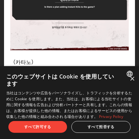
（카타노）
솔직하게 말씀드리자면, 본래 GGST에도 일격필살
このウェブサイトは Cookie を使用してい
×
기를 구현하려는 예정이 있었습니다. 그러나 개발
ます
스케줄 상, 어쩔 수 없이 구현을 미룬 바 있습니다.
JAPANESE
当社はコンテンツや広告をパーソナライズし、トラフィックを分析するた
그리고 저희 개발진도 같은 생각입니다만, 이전 시
めに Cookie を使用します。また、当社は、お客様による当社サイトの使
ENGLISH
리즈 내내 있었던 일격필살기 이상의 퀄리티를 기대
用に関する情報を広告および分析パートナーと共有します。これらの情報
하고 계신다는 얘기도 듣고 있습니다. 지금 딱 잘라
は、お客様が提供した他の情報、またはお客様によるサービスの使用から
収集した他の情報と組み合わされる場合があります。
Privacy Policy
서 구현 예정에 대해서는 말씀드릴 수 없지만, 여러
분의 기대에 부응하고 싶기 때문에 앞으로도 많은
すべて許可する
すべて拒否する
응원 부탁드립니다.